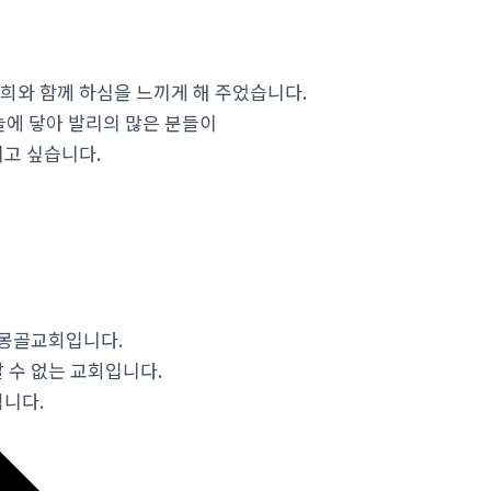
희와
함께
하심을
느끼게
해 주었습니다
.
늘에
닿아
발리의
많은
분들이
리고
싶습니다
.
 몽골교회입니다.
 수 없는 교회입니다.
됩니다.