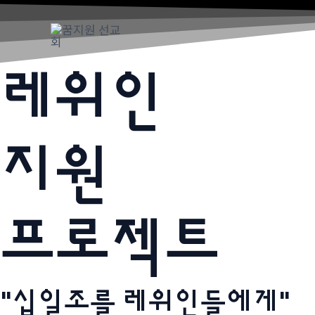
Skip
to
content
레위인
지원
프로젝트
"십일조를 레위인들에게"