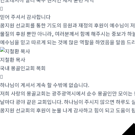
믿어 주셔서 감사합니다
꿈지원 선교회를 통한
기도의 응원과
재정의
후원이
예수님이
저
물질의
후원
뿐만
아니라
,
여러분께서
함께
해주시는
중보가
하
예수님을
믿고
따르게
되는
것에
많은
역할을
하였음을
말씀
드
지철환 목사
국내 몽골인교회 목회
하나님이 계셔서 계속 할 수밖에 없습니다.
저희 사랑의 몽골교회는 광주광역시에서 순수 몽골인만 모이는
날마다 광야 같은 교회입니다. 하나님이 주시지 않으면 하루도 살
꿈지원 선교회의 후원이 눈물 나게 감사하고 힘이 되고 도움이 